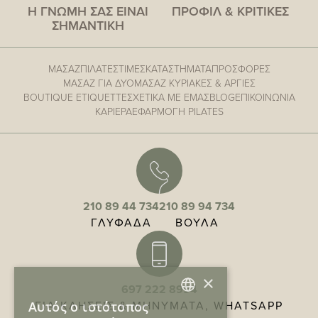
Η ΓΝΩΜΗ ΣΑΣ ΕΙΝΑΙ
ΠΡΟΦΙΛ & ΚΡΙΤΙΚΕΣ
ΣΗΜΑΝΤΙΚΗ
ΜΑΣΑΖ
ΠΙΛΑΤΕΣ
ΤΙΜΕΣ
ΚΑΤΑΣΤΗΜΑΤΑ
ΠΡΟΣΦΟΡΕΣ
ΜΑΣΑΖ ΓΙΑ ΔΥΟ
ΜΑΣΑΖ ΚΥΡΙΑΚΕΣ & ΑΡΓΙΕΣ
BOUTIQUE ETIQUETTE
ΣΧΕΤΙΚΑ ΜΕ ΕΜΑΣ
BLOG
ΕΠΙΚΟΙΝΩΝΙΑ
ΚΑΡΙΕΡΑ
ΕΦΑΡΜΟΓΗ PILATES
210 89 44 734
210 89 94 734
ΓΛΥΦΑΔΑ
ΒΟΥΛΑ
×
697 222 8994
ΓΙΑ ΚΛΗΣΕΙΣ & ΜΗΝΥΜΑΤΑ, WHATSAPP
Αυτός ο ιστότοπος
GREEK