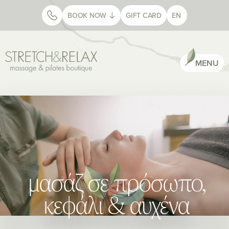
BOOK NOW
GIFT CARD
EN
MENU
μασάζ σε πρόσωπο,
κεφάλι & αυχένα